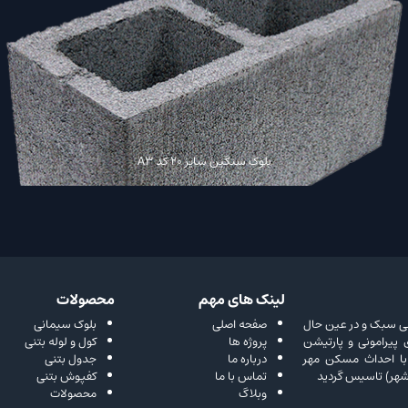
بلوک سنگین سایز 20 کد A3
لینک های مهم
محصولات
ا هدف تولید محصولی سبک و در عین حال
صفحه اصلی
بلوک سیمانی
پیرامونی و پارتیشن
پروژه ها
کول و لوله بتنی
با احداث مسکن مهر
درباره ما
جدول بتنی
هر) تاسیس گردید
تماس با ما
کفپوش بتنی
وبلاگ
محصولات