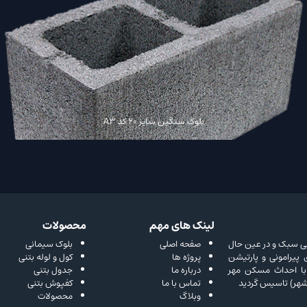
بلوک سنگین سایز 20 کد A3
لینک های مهم
محصولات
ا هدف تولید محصولی سبک و در عین حال
صفحه اصلی
بلوک سیمانی
پیرامونی و پارتیشن
پروژه ها
کول و لوله بتنی
با احداث مسکن مهر
درباره ما
جدول بتنی
هر) تاسیس گردید
تماس با ما
کفپوش بتنی
وبلاگ
محصولات